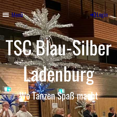
Login
Menü
TSC
Blau-Silber
Ladenburg
Wo Tanzen Spaß macht