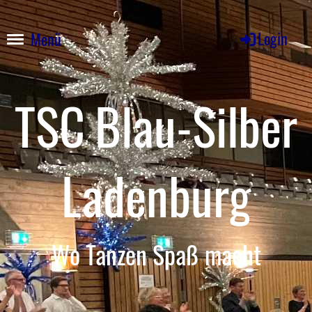
Login
Menü
TSC
Blau-Silber
Ladenburg
Wo Tanzen Spaß macht