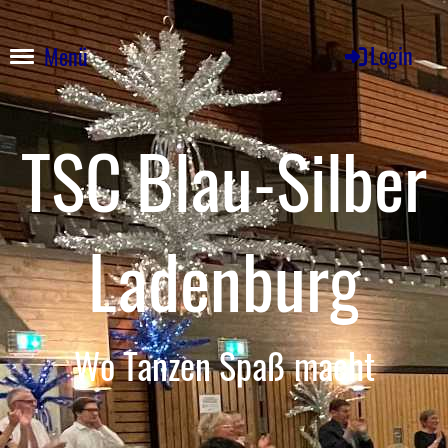
Login
Menü
TSC
Blau-Silber
Ladenburg
Wo Tanzen Spaß macht