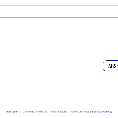
Impressum
|
Datenschutzerklärung
|
Vereinssatzung
| Vereinsordnung |
Beitrittserklärung