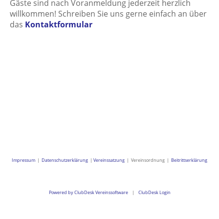
Gäste sind nach Voranmeldung jederzeit herzlich
willkommen! Schreiben Sie uns gerne einfach an über
das
Kontaktformular
Interessierte sind jeder-zeit herzlich eingeladen, das
Angebot des Vereins auszuprobieren. Um den
Corona-Verordnungen Genüge zu leisten, melden Sie
sich bitte vor einem Besuch unserer Tanz-kreise beim
Vorstand über unser
Kontaktformular
an.
Impressum
|
Datenschutzerklärung
|
Vereinssatzung
| Vereinsordnung |
Beitrittserklärung
Powered by ClubDesk Vereinssoftware
|
ClubDesk Login